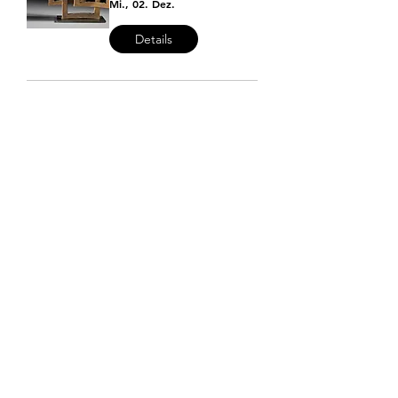
Mi., 02. Dez.
Details
Abonniere unseren 
Newsletter und erhalte unsere 
Reminder!
Vor- und Nachname
*
Email
*
Anmelden
Ich möchte den Newsletter abonnieren 
und auf den Mailverteiler des 