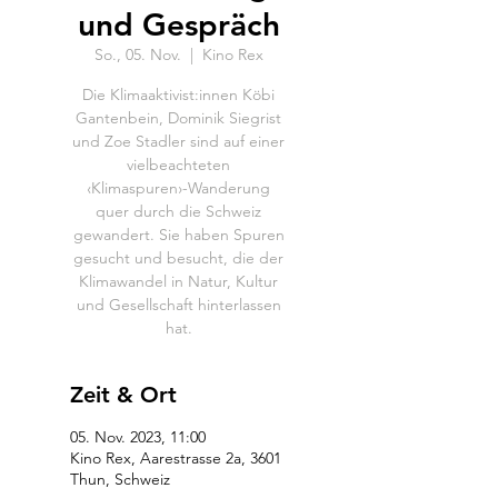
und Gespräch
So., 05. Nov.
  |  
Kino Rex
Die Klimaaktivist:innen Köbi
Gantenbein, Dominik Siegrist
und Zoe Stadler sind auf einer
vielbeachteten
‹Klimaspuren›-Wanderung
quer durch die Schweiz
gewandert. Sie haben Spuren
gesucht und besucht, die der
Klimawandel in Natur, Kultur
und Gesellschaft hinterlassen
hat.
Zeit & Ort
05. Nov. 2023, 11:00
Kino Rex, Aarestrasse 2a, 3601
Thun, Schweiz