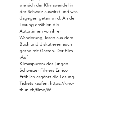
wie sich der Klimawandel in 
der Schweiz auswirkt und was 
dagegen getan wird. An der 
Lesung erzählen die
Autor:innen von ihrer 
Wanderung, lesen aus dem 
Buch und diskutieren auch 
gerne mit Gästen. Der Film 
‹Auf
Klimaspuren› des jungen 
Schweizer Filmers Enrico 
Fröhlich ergänzt die Lesung.
Tickets kaufen: 
https://kino-
thun.ch/filme/W-
d2ATq5o02mVT9XPp6eUU1vd
g/auf-klimaspuren
Abonniere unseren 