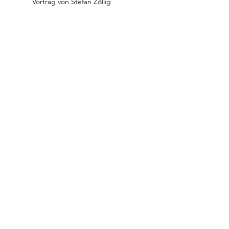
Vortrag von Stefan Zöllig
Alle ansehen
2 weitere Elemente verfügbar
Abonniere unseren 
Newsletter und erhalte unsere 
Reminder!
Vor- und Nachname
*
Email
*