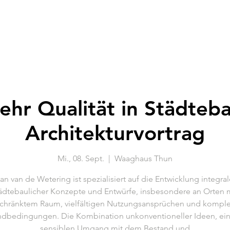
Architektur | Forum | Thun
ehr Qualität in Städteba
Architekturvortrag
Mi., 08. Sept.
  |  
Waaghaus Thun
an van de Wetering ist spezialisiert auf die Entwicklung integral
ädtebaulicher Konzepte und Entwürfe, insbesondere an Orten 
chränktem Raum, vielfältigen Nutzungsansprüchen und kompl
ndbedingungen. Die Kombination unkonventioneller Ideen, ei
sensiblen Umgang mit dem Bestand und