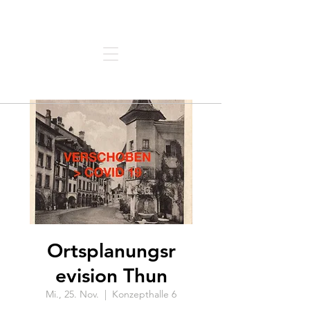
Architektur | Forum | Thun
Ortsplanungsr
evision Thun
Mi., 25. Nov.
  |  
Konzepthalle 6