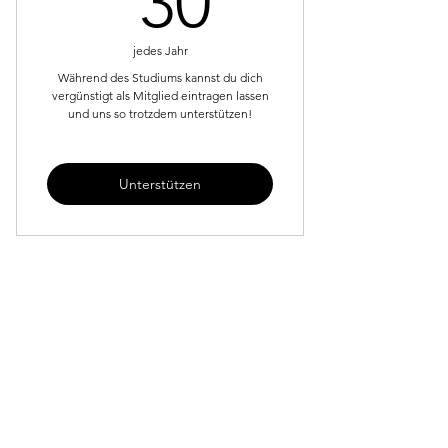
30
jedes Jahr
Während des Studiums kannst du dich
vergünstigt als Mitglied eintragen lassen
und uns so trotzdem unterstützen!
Unterstützen
Abonniere unseren 
Newsletter und erhalte unsere 
Reminder!
Vor- und Nachname
*
Email
*